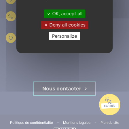
61303 L’Aigle
OK, accept all
02 33 84 44 44
Deny all cookies
Du lundi au jeudi
de 8h30 à 12h et de 13h30 à 17h30
Personalize
Le vendredi
de 8h30 à 12h et de 13h30 à 16h45
Nous contacter
En 1 clic
Politique de confidentialité
Mentions légales
Plan du site