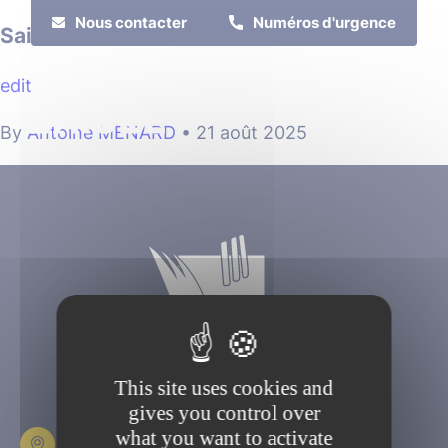
Cookies management panel
Nous contacter
Numéros d'urgence
Saison culturelle 2026/2027
edit
MENU
By
Antoine MENARD
•
21 août 2025
Je suis
Je participe
This site uses cookies and
gives you control over
what you want to activate
Place Fulbert de Beina