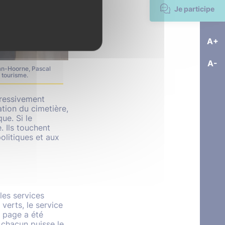
Je participe
A+
A-
Van-Hoorne, Pascal
 tourisme.
gressivement
ation du cimetière,
ue. Si le
. Ils touchent
olitiques et aux
les services
verts, le service
 page a été
 chacun puisse le