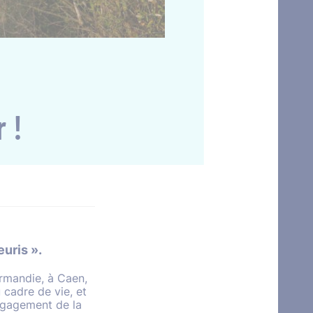
 !
euris ».
ormandie, à Caen,
 cadre de vie, et
ngagement de la