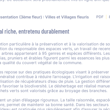
entation (3ème fleur) : Villes et Villages fleuris
PDF
al riche, entretenu durablement
tion particulière à la préservation et à la valorisation de s
ation du responsable des espaces verts, un travail de rece
0 arbres appartenant à 95 genres et espèces différents. Les t
ias, pruniers et érables figurent parmi les essences les plu
t la qualité du couvert végétal de la commune.
es repose sur des pratiques écologiques visant à préserver
énéralisé contribue à réduire l’arrosage. L’irrigation est rai
ilisation de récupérateurs d’eau de pluie. La gestion différ
de favoriser la biodiversité. Le désherbage est réalisé manu
ets verts sont valorisés grâce au broyage des branches.
ent un plan d’élagage rigoureux. La taille raisonnée, espac
rbre, permet de maintenir sa bonne santé. Dans les secteurs 
 rideau est pratiquée plus régulièrement afin d’assurer la séc