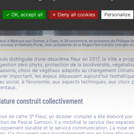
OK, accept all
Deny all cookies
Personalize
 Fleur à l’Abbaye aux Dames, à Caen, le 24 novembre, en présence de Philippe 
oncaud et Nathalie Porte, vice-présidente de la Région Normandie chargée du
puis distinguée d’une deuxième fleur en 2017, la Ville a pro
gestion zéro phyto, protection de la biodiversité, végétalis
 saisons, choix de végétaux adaptés au changement climatiq
vier important, les enjeux dépassent aujourd’hui l’esthétique
u social, à l’économie, aux aspects techniques, aux choix p
entaux.
ature construit collectivement
tion de cette 3ᵉ Fleur, un dossier complet a été élaboré par 
tion de Pascal Samson. Il a mobilisé le service des espaces 
eloppement durable et le service communication. La mise en
haly. Ce document sera prochainement mis en ligne afin que