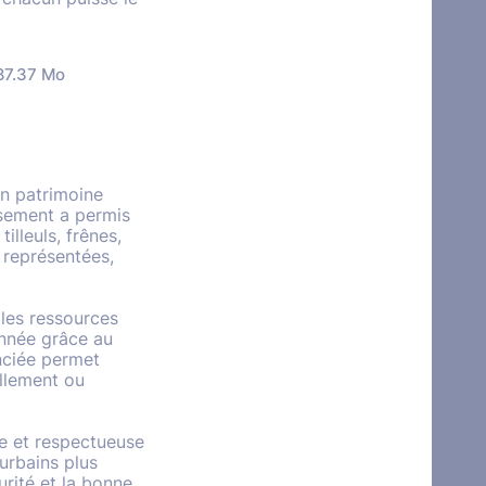
87.37 Mo
on patrimoine
nsement a permis
illeuls, frênes,
s représentées,
 les ressources
sonnée grâce au
enciée permet
ellement ou
ée et respectueuse
urbains plus
urité et la bonne