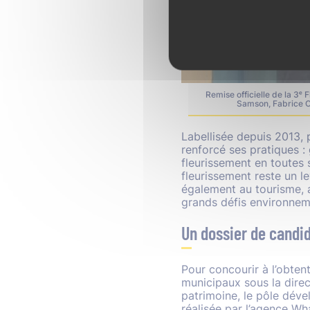
Remise officielle de la 3ᵉ
Samson, Fabrice C
Labellisée depuis 2013, 
renforcé ses pratiques : 
fleurissement en toutes
fleurissement reste un le
également au tourisme, a
grands défis environnem
Un dossier de candid
Pour concourir à l’obten
municipaux sous la direc
patrimoine, le pôle dév
réalisée par l’agence W