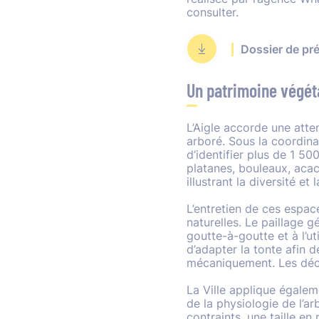
consulter.
Dossier de prés
Un patrimoine végét
L’Aigle accorde une atten
arboré. Sous la coordin
d’identifier plus de 1 50
platanes, bouleaux, acac
illustrant la diversité e
L’entretien de ces espac
naturelles. Le paillage g
goutte-à-goutte et à l’ut
d’adapter la tonte afin 
mécaniquement. Les déch
La Ville applique égalem
de la physiologie de l’a
contraints, une taille en