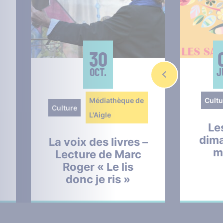
30
OCT.
J
Médiathèque de
Cultu
Culture
L'Aigle
Le
dim
La voix des livres –
m
Lecture de Marc
Roger « Le lis
donc je ris »