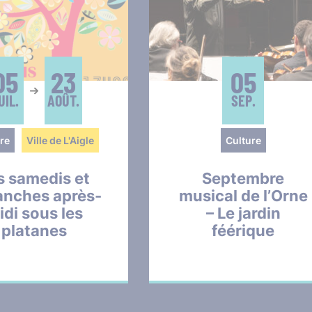
05
23
05
UIL.
AOÛT.
SEP.
re
Ville de L'Aigle
Culture
s samedis et
Septembre
anches après-
musical de l’Orne
idi sous les
– Le jardin
platanes
féérique