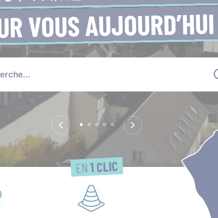
UR VOUS AUJOURD’HUI
1 CLIC
EN