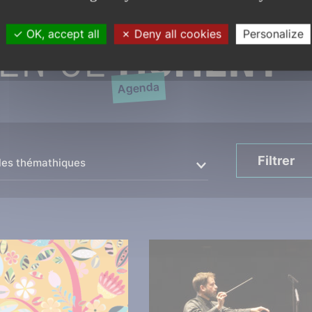
EN CE
MOMENT
OK, accept all
Deny all cookies
Personalize
Agenda
Filtrer
les thémathiques