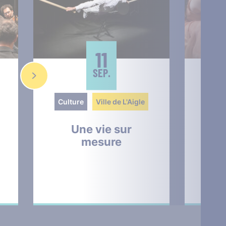
11
SEP.
Culture
Ville de L'Aigle
Cult
Une vie sur
The
mesure