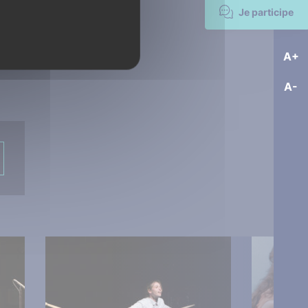
Je participe
A+
A-