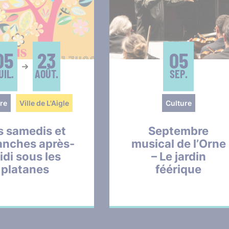
05
23
05
UIL.
AOÛT.
SEP.
re
Ville de L'Aigle
Culture
s samedis et
Septembre
anches après-
musical de l’Orne
idi sous les
– Le jardin
platanes
féérique