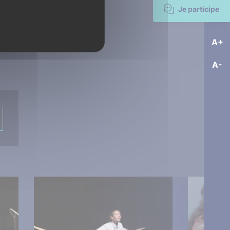
Je participe
A+
A-