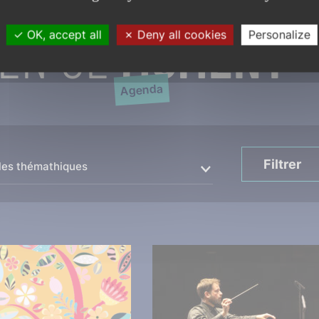
EN CE
MOMENT
OK, accept all
Deny all cookies
Personalize
Agenda
Filtrer
les thémathiques