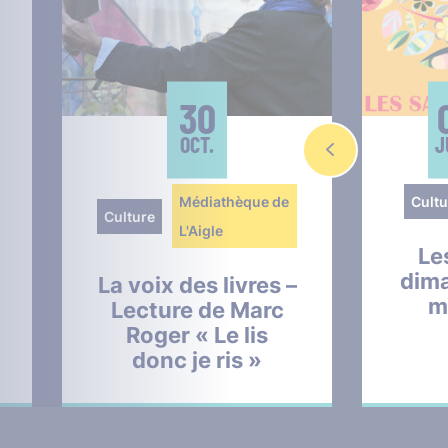
30
OCT.
J
Médiathèque de
Cultu
Culture
L'Aigle
Le
dim
La voix des livres –
m
Lecture de Marc
Roger « Le lis
donc je ris »