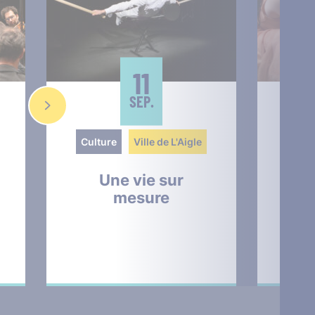
11
SEP.
Culture
Ville de L'Aigle
Cult
Une vie sur
The
mesure