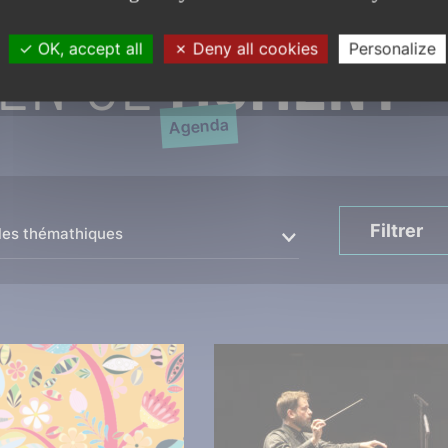
EN CE
MOMENT
OK, accept all
Deny all cookies
Personalize
Agenda
Filtrer
les thémathiques