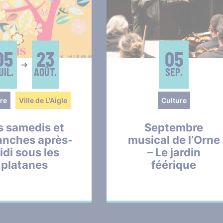
05
23
05
UIL.
AOÛT.
SEP.
re
Ville de L'Aigle
Culture
s samedis et
Septembre
anches après-
musical de l’Orne
idi sous les
– Le jardin
platanes
féérique