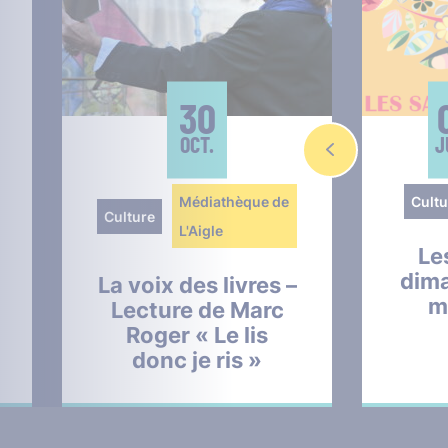
30
OCT.
J
Médiathèque de
Cultu
Culture
L'Aigle
Le
dim
La voix des livres –
m
Lecture de Marc
Roger « Le lis
donc je ris »