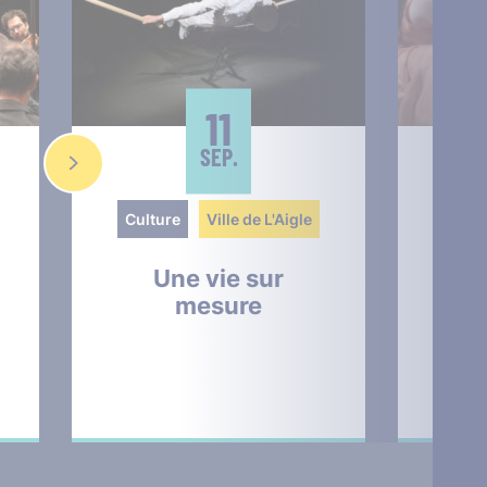
11
SEP.
Culture
Ville de L'Aigle
Cult
Une vie sur
The
mesure