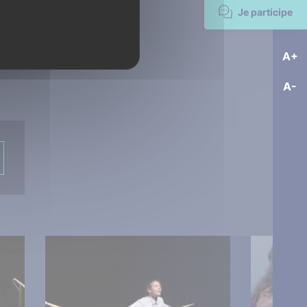
Je participe
A+
A-